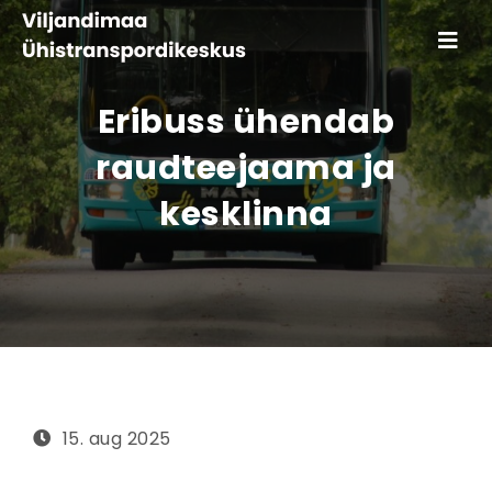
Toggle
navigati
Eribuss ühendab
raudteejaama ja
kesklinna
15. aug 2025