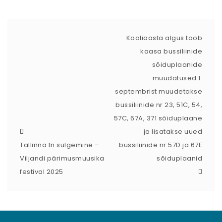
Kooliaasta algus toob
kaasa bussiliinide
sõiduplaanide
muudatused 1.
septembrist muudetakse
bussiliinide nr 23, 51C, 54,
57C, 67A, 371 sõiduplaane
ja lisatakse uued
Tallinna tn sulgemine –
bussiliinide nr 57D ja 67E
Viljandi pärimusmuusika
sõiduplaanid
festival 2025