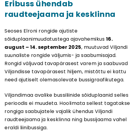
Eribuss ühendab
raudteejaama ja kesklinna
Seoses Elroni rongide ajutiste
sõiduplaanimuudatustega ajavahemikus
16.
august – 14. september 2025
, muutuvad Viljandi
suunaliste rongide väljumis- ja saabumisajad.
Rongid väljuvad tavapärasest varem ja saabuvad
Viljandisse tavapärasest hiljem, mistõttu ei kattu
need ajutiselt olemasolevate bussigraafikutega.
Viljandimaa avalike bussiliinide sõiduplaanid selles
perioodis ei muudeta. Hoolimata sellest tagatakse
rongiga saabujatele vajalik ühendus Viljandi
raudteejaama ja kesklinna ning bussijaama vahel
eraldi liinibussiga.