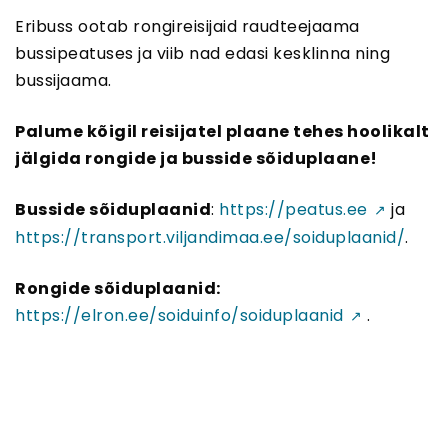
Eribuss ootab rongireisijaid raudteejaama
bussipeatuses ja viib nad edasi kesklinna ning
bussijaama.
Palume kõigil reisijatel plaane tehes hoolikalt
jälgida rongide ja busside sõiduplaane!
Busside sõiduplaanid
:
https://peatus.ee
ja
https://transport.viljandimaa.ee/soiduplaanid/
.
Rongide sõiduplaanid:
https://elron.ee/soiduinfo/soiduplaanid
.